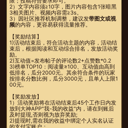
限；投稿符合要求即可。
2）文字内容须≧10字，图片内容包含1张暗黑
3相关图片、视频内容需≧3s。
3）因社区推荐机制调整，建议发
带图文或视
频
的内容，更容易获得流量推荐。
【奖励结算】
1)活动结束后，符合活动主题的内容，活动结
束后，根据阅读和互动综合排名，发放活动奖
励。
2)互动值=发布帖子的评论数2+点赞数*0.2
3)榜单TOP10：阅读量≥100、互动值由高到
低排名，瓜分2000元。其余符合条件的玩家
按排名分数比例，瓜分3000元，且单人上限1
00元。
【奖励发放】
1）活动奖励将在活动结束后45个工作日内发
放到大神APP"我-我的收益"内，请在到账后
及时提现,否则视为放弃奖励;
2)提现时,需在我的收益中绑定个人实名认证
的支付宝账户；