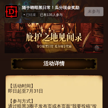
随手晒暗黑日常！瓜分现金奖励
未参与
已结束
已有
135
人参与
活动详情
【活动时间】
即日起至7月31日
【参与方式】
通过暗黑3圈子发布页或本页面“我要投稿”按